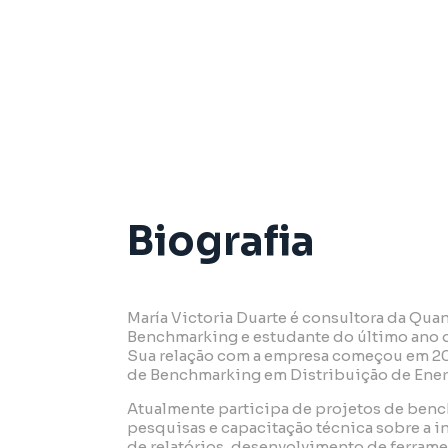
Em andamento – Engenharia Industrial,
Biografia
María Victoria Duarte é consultora da Qua
Benchmarking e estudante do último ano d
Sua relação com a empresa começou em 20
de Benchmarking em Distribuição de Energ
Atualmente participa de projetos de ben
pesquisas e capacitação técnica sobre a in
de relatórios, desenvolvimento de ferram