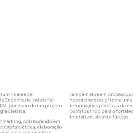
 Universidade Católica de Córdoba
ntum na área de
Também atua em processos c
e Engenharia Industrial.
novos projetos e lidera um
23, por meio de um projeto
informações públicas de emp
ia Elétrica.
contribuindo para o fortal
iniciativas atuais e futuras.
chmarking, colaborando em
dústria elétrica, elaboração
entas de levantamento e